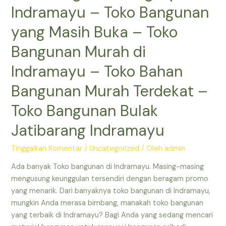
terdekat
Indramayu – Toko Bangunan
–
Toko
yang Masih Buka – Toko
Bangunan
Bangunan Murah di
Terdekat
yang
Indramayu – Toko Bahan
Buka
Bangunan Murah Terdekat –
–
Toko
Toko Bangunan Bulak
Material
Indramayu
Jatibarang Indramayu
–
Toko
Tinggalkan Komentar
/
Uncategorized
/ Oleh
admin
Bangunan
Ada banyak Toko bangunan di Indramayu. Masing-masing
Lengkap
mengusung keunggulan tersendiri dengan beragam promo
di
yang menarik. Dari banyaknya toko bangunan di Indramayu,
Indramayu
mungkin Anda merasa bimbang, manakah toko bangunan
–
yang terbaik di Indramayu? Bagi Anda yang sedang mencari
Toko