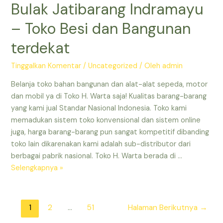
Bulak Jatibarang Indramayu
–
Toko
– Toko Besi dan Bangunan
Besi
terdekat
dan
Bangunan
Tinggalkan Komentar
/
Uncategorized
/ Oleh
admin
Jatibarang
Indramayu
Belanja toko bahan bangunan dan alat-alat sepeda, motor
–
dan mobil ya di Toko H. Warta saja! Kualitas barang-barang
Toko
yang kami jual Standar Nasional Indonesia. Toko kami
Bangunan
memadukan sistem toko konvensional dan sistem online
yang
juga, harga barang-barang pun sangat kompetitif dibanding
Masih
toko lain dikarenakan kami adalah sub-distributor dari
Buka
berbagai pabrik nasional. Toko H. Warta berada di …
Toko
Selengkapnya »
Bangunan
Terdekat
yang
Paginasi
1
2
…
51
Halaman Berikutnya
→
Masih
pos