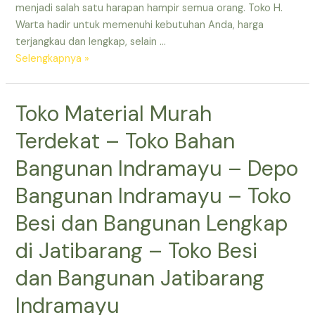
menjadi salah satu harapan hampir semua orang. Toko H.
dan
Warta hadir untuk memenuhi kebutuhan Anda, harga
Bangunan
terjangkau dan lengkap, selain …
Lengkap
Toko
Selengkapnya »
di
Bangunan
Jatibarang
Bulak
Toko Material Murah
Jatibarang
Indramayu
Terdekat – Toko Bahan
–
Toko
Bangunan Indramayu – Depo
Bangunan
Bangunan Indramayu – Toko
Murah
di
Besi dan Bangunan Lengkap
Indramayu
di Jatibarang – Toko Besi
–
Toko
dan Bangunan Jatibarang
Bangunan
Besar
Indramayu
Terdekat