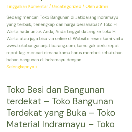
–
Tinggalkan Komentar
/
Uncategorized
/ Oleh
admin
Toko
Sedang mencari Toko Bangunan di Jatibarang Indramayu
Bangunan
yang terbaik, terlengkap dan harga bersahabat? Toko H.
Lengkap
Warta hadir untuk Anda, Anda tinggal datang ke toko H.
di
Warta atau juga bisa via online di Website resmi kami yaitu
Indramayu
www.tokobangunanjatibarang.com, kamu gak perlu repot –
–
repot lagi mencari dimana kamu harus membeli kebutuhan
Toko
bahan bangunan di Indramayu dengan …
Bangunan
Toko
Selengkapnya »
Terdekat
Material
yang
Murah
Masih
Toko Besi dan Bangunan
Terdekat
Buka
–
terdekat – Toko Bangunan
Toko
Bahan
Terdekat yang Buka – Toko
Bangunan
Material Indramayu – Toko
Indramayu
–