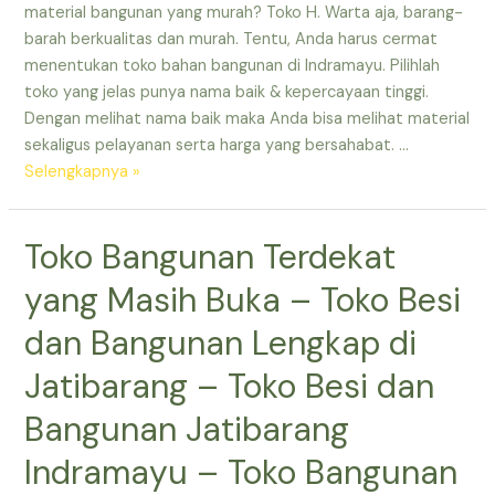
Toko
material bangunan yang murah? Toko H. Warta aja, barang-
Besi
barah berkualitas dan murah. Tentu, Anda harus cermat
dan
menentukan toko bahan bangunan di Indramayu. Pilihlah
Bangunan
toko yang jelas punya nama baik & kepercayaan tinggi.
Jatibarang
Dengan melihat nama baik maka Anda bisa melihat material
–
sekaligus pelayanan serta harga yang bersahabat. …
Toko
Toko
Selengkapnya »
Bahan
Material
Bangunan
Indramayu
Toko Bangunan Terdekat
Indramayu
–
Toko
yang Masih Buka – Toko Besi
Bangunan
di
dan Bangunan Lengkap di
Indramayu
Jatibarang – Toko Besi dan
–
Toko
Bangunan Jatibarang
Bangunan
Indramayu – Toko Bangunan
Murah
Terdekat