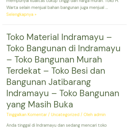
Jatibarang
mempunyai kualitas cukup tinggi dan harga murah. Toko H.
–
Warta selain menjual bahan bangunan juga menjual …
Daftar
Toko
Selengkapnya »
Toko
Bangunan
Bahan
Besar
Toko Material Indramayu –
Bangunan
Terdekat
di
–
Toko Bangunan di Indramayu
Indramayu
Toko
Bangunan
– Toko Bangunan Murah
Murah
Terdekat – Toko Besi dan
di
Indramayu
Bangunan Jatibarang
–
Indramayu – Toko Bangunan
Toko
Bangunan
yang Masih Buka
Terdekat
yang
Tinggalkan Komentar
/
Uncategorized
/ Oleh
admin
Buka
–
Anda tinggal di Indramayu dan sedang mencari toko