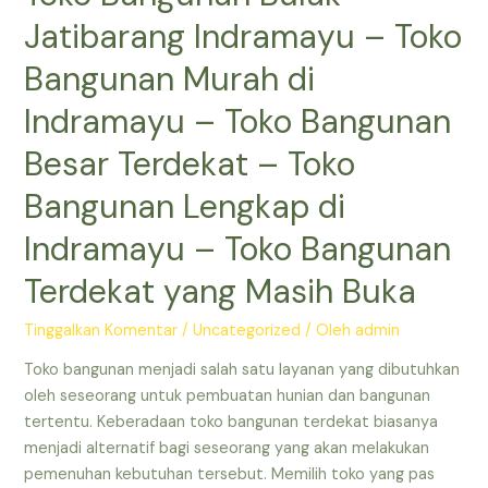
Indramayu
Jatibarang Indramayu – Toko
–
Toko
Bangunan Murah di
Bangunan
Indramayu – Toko Bangunan
Murah
di
Besar Terdekat – Toko
Indramayu
Bangunan Lengkap di
–
Depo
Indramayu – Toko Bangunan
Bangunan
Terdekat
Terdekat yang Masih Buka
–
Toko
Tinggalkan Komentar
/
Uncategorized
/ Oleh
admin
Bangunan
Toko bangunan menjadi salah satu layanan yang dibutuhkan
di
oleh seseorang untuk pembuatan hunian dan bangunan
Indramayu
tertentu. Keberadaan toko bangunan terdekat biasanya
–
menjadi alternatif bagi seseorang yang akan melakukan
Toko
pemenuhan kebutuhan tersebut. Memilih toko yang pas
Besi