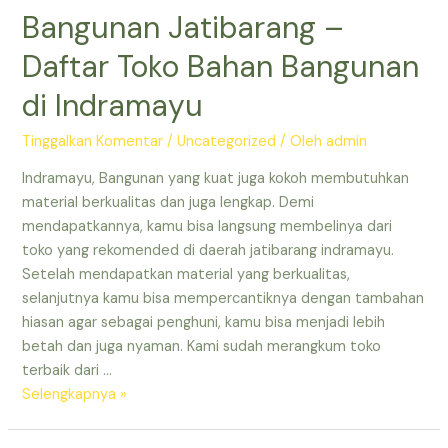
Bangunan Jatibarang –
–
Toko
Daftar Toko Bahan Bangunan
Material
Indramayu
di Indramayu
–
Toko
Tinggalkan Komentar
/
Uncategorized
/ Oleh
admin
Bangunan
Indramayu, Bangunan yang kuat juga kokoh membutuhkan
Murah
material berkualitas dan juga lengkap. Demi
di
mendapatkannya, kamu bisa langsung membelinya dari
Indramayu
toko yang rekomended di daerah jatibarang indramayu.
–
Setelah mendapatkan material yang berkualitas,
Toko
selanjutnya kamu bisa mempercantiknya dengan tambahan
Bangunan
hiasan agar sebagai penghuni, kamu bisa menjadi lebih
Bulak
betah dan juga nyaman. Kami sudah merangkum toko
Jatibarang
terbaik dari …
Indramayu
Toko
Selengkapnya »
Bangunan
Murah