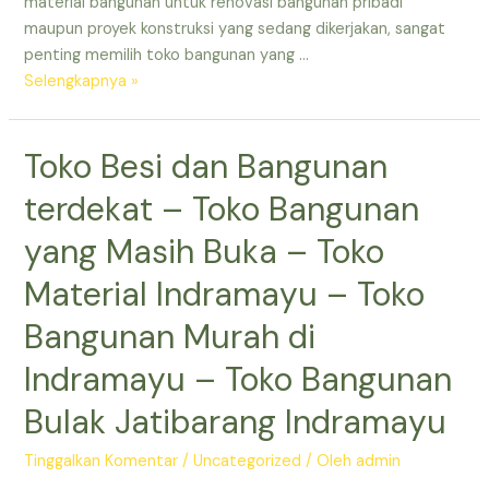
material bangunan untuk renovasi bangunan pribadi
Besi
maupun proyek konstruksi yang sedang dikerjakan, sangat
dan
penting memilih toko bangunan yang …
Bangunan
Toko
Selengkapnya »
Jatibarang
Bangunan
Lengkap
Toko Besi dan Bangunan
di
Indramayu
terdekat – Toko Bangunan
–
Toko
yang Masih Buka – Toko
Bangunan
Material Indramayu – Toko
yang
Masih
Bangunan Murah di
Buka
Indramayu – Toko Bangunan
–
Toko
Bulak Jatibarang Indramayu
Bangunan
Murah
Tinggalkan Komentar
/
Uncategorized
/ Oleh
admin
di