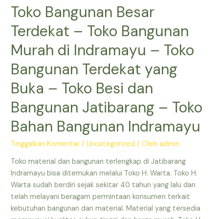
Toko Bangunan Besar
Terdekat
–
Terdekat – Toko Bangunan
Toko
Bangunan
Murah di Indramayu – Toko
Terdekat
Bangunan Terdekat yang
yang
Masih
Buka – Toko Besi dan
Buka
Bangunan Jatibarang – Toko
–
Toko
Bahan Bangunan Indramayu
Bangunan
Besar
Tinggalkan Komentar
/
Uncategorized
/ Oleh
admin
Terdekat
–
Toko material dan bangunan terlengkap di Jatibarang
Toko
Indramayu bisa ditemukan melalui Toko H. Warta. Toko H.
Besi
Warta sudah berdiri sejak sekitar 40 tahun yang lalu dan
dan
telah melayani beragam permintaan konsumen terkait
Bangunan
kebutuhan bangunan dan material. Material yang tersedia