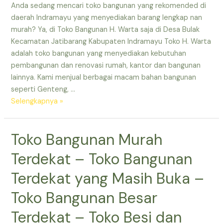
Indramayu
Anda sedang mencari toko bangunan yang rekomended di
–
daerah Indramayu yang menyediakan barang lengkap nan
Toko
murah? Ya, di Toko Bangunan H. Warta saja di Desa Bulak
Bahan
Kecamatan Jatibarang Kabupaten Indramayu Toko H. Warta
Bangunan
adalah toko bangunan yang menyediakan kebutuhan
Murah
pembangunan dan renovasi rumah, kantor dan bangunan
Terdekat
lainnya. Kami menjual berbagai macam bahan bangunan
–
seperti Genteng, …
Toko
Toko
Selengkapnya »
Bangunan
Besi
Bulak
dan
Toko Bangunan Murah
Jatibarang
Bangunan
Indramayu
terdekat
Terdekat – Toko Bangunan
–
Toko
Terdekat yang Masih Buka –
Bangunan
Toko Bangunan Besar
yang
Masih
Terdekat – Toko Besi dan
Buka