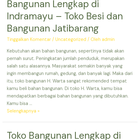
Bangunan Lengkap di
Depo
Indramayu – Toko Besi dan
Bangunan
Indramayu
Bangunan Jatibarang
–
Toko
Tinggalkan Komentar
/
Uncategorized
/ Oleh
admin
Besi
dan
Kebutuhan akan bahan bangunan, sepertinya tidak akan
Bangunan
pernah surut. Peningkatan jumlah penduduk, merupakan
Lengkap
salah satu alasannya. Masyarakat semakin banyak yang
di
ingin membangun rumah, gedung, dan banyak lagi. Maka dari
Jatibarang
itu, toko bangunan H. Warta sangat rekomended tempat
–
kamu beli bahan bangunan. Di toko H. Warta, kamu bisa
Toko
mendapatkan berbagai bahan bangunan yang dibutuhkan.
Besi
Kamu bisa …
dan
Toko
Selengkapnya »
Bangunan
Besi
Jatibarang
dan
Toko Bangunan Lengkap di
Indramayu
Bangunan