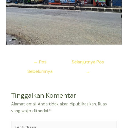
Navigasi
←
Pos
Selanjutnya Pos
pos
Sebelumnya
→
Tinggalkan Komentar
Alamat email Anda tidak akan dipublikasikan.
Ruas
yang wajib ditandai
*
Ketik