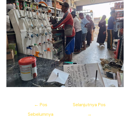
Navigasi
←
Pos
Selanjutnya Pos
pos
Sebelumnya
→