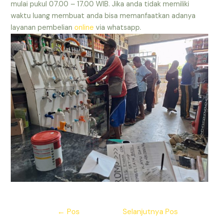
mulai pukul 07.00 – 17.00 WIB. Jika anda tidak memiliki
waktu luang membuat anda bisa memanfaatkan adanya
layanan pembelian
online
via whatsapp.
Navigasi
←
Pos
Selanjutnya Pos