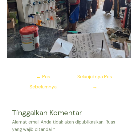
Navigasi
←
Pos
Selanjutnya Pos
pos
Sebelumnya
→
Tinggalkan Komentar
Alamat email Anda tidak akan dipublikasikan.
Ruas
yang wajib ditandai
*