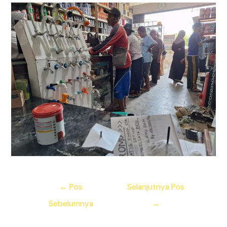
Navigasi
←
Pos
Selanjutnya Pos
pos
Sebelumnya
→