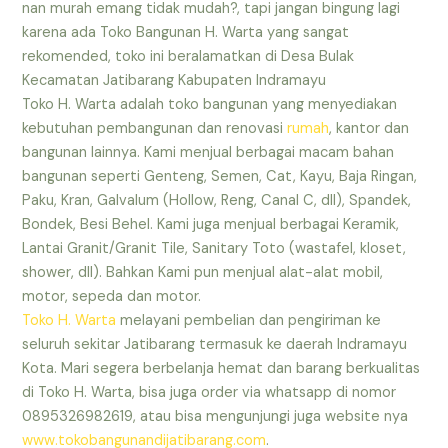
nan murah emang tidak mudah?, tapi jangan bingung lagi
karena ada Toko Bangunan H. Warta yang sangat
rekomended, toko ini beralamatkan di Desa Bulak
Kecamatan Jatibarang Kabupaten Indramayu
Toko H. Warta adalah toko bangunan yang menyediakan
kebutuhan pembangunan dan renovasi
rumah
, kantor dan
bangunan lainnya. Kami menjual berbagai macam bahan
bangunan seperti Genteng, Semen, Cat, Kayu, Baja Ringan,
Paku, Kran, Galvalum (Hollow, Reng, Canal C, dll), Spandek,
Bondek, Besi Behel. Kami juga menjual berbagai Keramik,
Lantai Granit/Granit Tile, Sanitary Toto (wastafel, kloset,
shower, dll). Bahkan Kami pun menjual alat-alat mobil,
motor, sepeda dan motor.
Toko H. Warta
melayani pembelian dan pengiriman ke
seluruh sekitar Jatibarang termasuk ke daerah Indramayu
Kota. Mari segera berbelanja hemat dan barang berkualitas
di Toko H. Warta, bisa juga order via whatsapp di nomor
0895326982619, atau bisa mengunjungi juga website nya
www.tokobangunandijatibarang.com
.