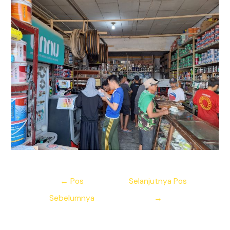
Navigasi
←
Pos
Selanjutnya Pos
pos
Sebelumnya
→