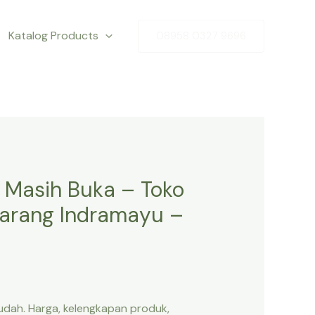
Katalog Products
08958 0327 9696
 Masih Buka – Toko
barang Indramayu –
ah. Harga, kelengkapan produk,