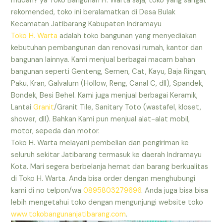
mudah? ya Toko Bangunan H. Warta saja, toko yang sangat
rekomended, toko ini beralamatkan di Desa Bulak
Kecamatan Jatibarang Kabupaten Indramayu
Toko H. Warta
adalah toko bangunan yang menyediakan
kebutuhan pembangunan dan renovasi rumah, kantor dan
bangunan lainnya. Kami menjual berbagai macam bahan
bangunan seperti Genteng, Semen, Cat, Kayu, Baja Ringan,
Paku, Kran, Galvalum (Hollow, Reng, Canal C, dll), Spandek,
Bondek, Besi Behel. Kami juga menjual berbagai Keramik,
Lantai
Granit
/Granit Tile, Sanitary Toto (wastafel, kloset,
shower, dll). Bahkan Kami pun menjual alat-alat mobil,
motor, sepeda dan motor.
Toko H. Warta melayani pembelian dan pengiriman ke
seluruh sekitar Jatibarang termasuk ke daerah Indramayu
Kota. Mari segera berbelanja hemat dan barang berkualitas
di Toko H. Warta. Anda bisa order dengan menghubungi
kami di no telpon/wa
0895803279696
. Anda juga bisa bisa
lebih mengetahui toko dengan mengunjungi website toko
www.tokobangunanjatibarang.com
.