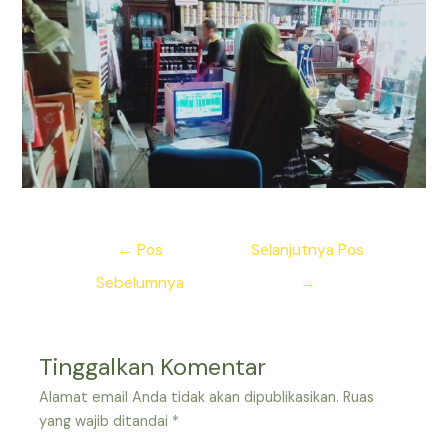
Navigasi
←
Pos
Selanjutnya Pos
pos
Sebelumnya
→
Tinggalkan Komentar
Alamat email Anda tidak akan dipublikasikan.
Ruas
yang wajib ditandai
*