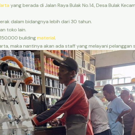
arta
yang berada di Jalan Raya Bulak No.14, Desa Bulak Kec
rak dalam bidangnya lebih dari 30 tahun.
n toko lain.
 150.000 building
material
.
arta, maka nantinya akan ada staff yang melayani pelanggan s