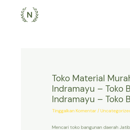
Lewati
ke
konten
Toko Material Mura
Indramayu – Toko 
Indramayu – Toko B
Tinggalkan Komentar
/
Uncategorize
Mencari toko bangunan daerah Jati