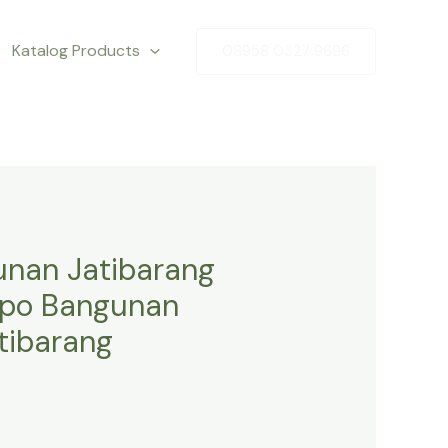
Katalog Products
08958 0327 9696
unan Jatibarang
epo Bangunan
tibarang