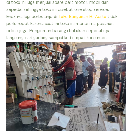
di toko ini juga menjual spare part motor, mobil dan
sepeda, sehingga toko ini disebut one stop service.
Enaknya lagi berbelanja di
Toko Bangunan H. Warta
tidak
perlu repot karena saat ini toko ini menerima pesanan
online juga. Pengiriman barang dilakukan sepenuhnya
langsung dari gudang sampai ke tempat konsumen.