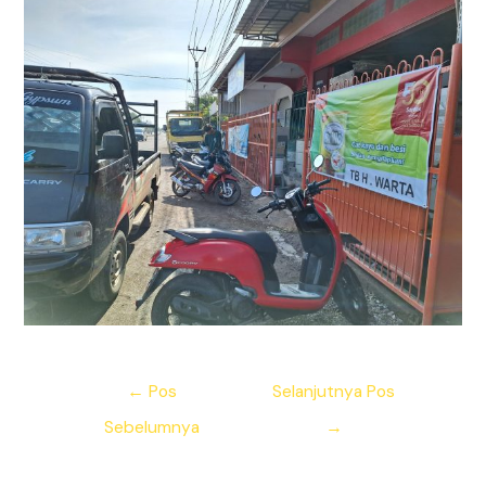
Navigasi
←
Pos
Selanjutnya Pos
pos
Sebelumnya
→