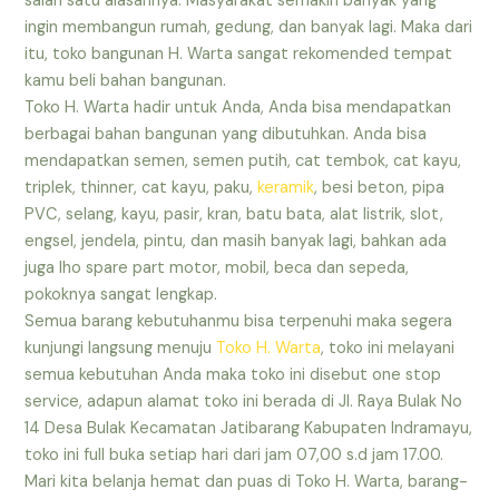
salah satu alasannya. Masyarakat semakin banyak yang
ingin membangun rumah, gedung, dan banyak lagi. Maka dari
itu, toko bangunan H. Warta sangat rekomended tempat
kamu beli bahan bangunan.
Toko H. Warta hadir untuk Anda, Anda bisa mendapatkan
berbagai bahan bangunan yang dibutuhkan. Anda bisa
mendapatkan semen, semen putih, cat tembok, cat kayu,
triplek, thinner, cat kayu, paku,
keramik
, besi beton, pipa
PVC, selang, kayu, pasir, kran, batu bata, alat listrik, slot,
engsel, jendela, pintu, dan masih banyak lagi, bahkan ada
juga lho spare part motor, mobil, beca dan sepeda,
pokoknya sangat lengkap.
Semua barang kebutuhanmu bisa terpenuhi maka segera
kunjungi langsung menuju
Toko H. Warta
, toko ini melayani
semua kebutuhan Anda maka toko ini disebut one stop
service, adapun alamat toko ini berada di Jl. Raya Bulak No
14 Desa Bulak Kecamatan Jatibarang Kabupaten Indramayu,
toko ini full buka setiap hari dari jam 07,00 s.d jam 17.00.
Mari kita belanja hemat dan puas di Toko H. Warta, barang-