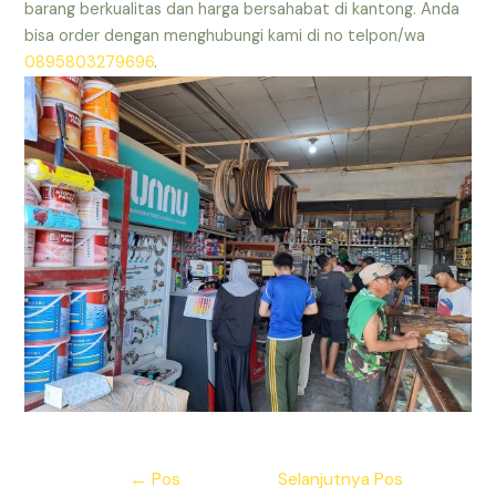
barang berkualitas dan harga bersahabat di kantong. Anda
bisa order dengan menghubungi kami di no telpon/wa
0895803279696
.
Navigasi
←
Pos
Selanjutnya Pos