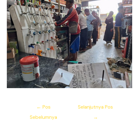
Navigasi
←
Pos
Selanjutnya Pos
pos
Sebelumnya
→