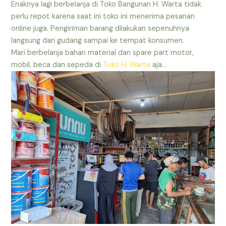
Enaknya lagi berbelanja di Toko Bangunan H. Warta tidak
perlu repot karena saat ini toko ini menerima pesanan
online juga. Pengiriman barang dilakukan sepenuhnya
langsung dari gudang sampai ke tempat konsumen.
Mari berbelanja bahan material dan spare part motor,
mobil, beca dan sepeda di
Toko H. Warta
aja…