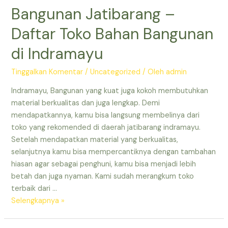
Bangunan Jatibarang –
–
Toko
Daftar Toko Bahan Bangunan
Material
Indramayu
di Indramayu
–
Toko
Tinggalkan Komentar
/
Uncategorized
/ Oleh
admin
Bangunan
Indramayu, Bangunan yang kuat juga kokoh membutuhkan
Murah
material berkualitas dan juga lengkap. Demi
di
mendapatkannya, kamu bisa langsung membelinya dari
Indramayu
toko yang rekomended di daerah jatibarang indramayu.
–
Setelah mendapatkan material yang berkualitas,
Toko
selanjutnya kamu bisa mempercantiknya dengan tambahan
Bangunan
hiasan agar sebagai penghuni, kamu bisa menjadi lebih
Bulak
betah dan juga nyaman. Kami sudah merangkum toko
Jatibarang
terbaik dari …
Indramayu
Toko
Selengkapnya »
Bangunan
Murah