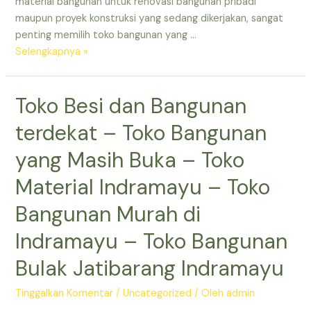
material bangunan untuk renovasi bangunan pribadi
Besi
maupun proyek konstruksi yang sedang dikerjakan, sangat
dan
penting memilih toko bangunan yang …
Bangunan
Toko
Selengkapnya »
Jatibarang
Bangunan
Lengkap
Toko Besi dan Bangunan
di
Indramayu
terdekat – Toko Bangunan
–
Toko
yang Masih Buka – Toko
Bangunan
Material Indramayu – Toko
yang
Masih
Bangunan Murah di
Buka
Indramayu – Toko Bangunan
–
Toko
Bulak Jatibarang Indramayu
Bangunan
Murah
Tinggalkan Komentar
/
Uncategorized
/ Oleh
admin
di