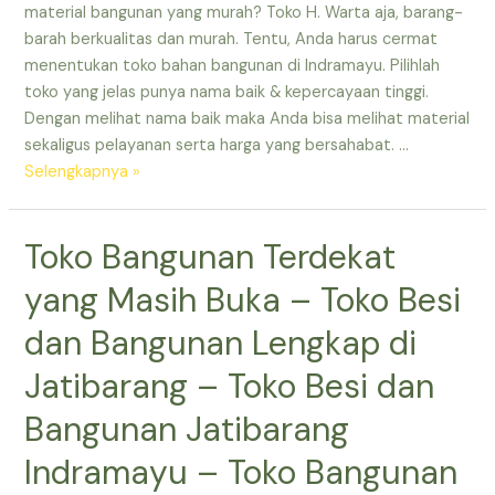
Toko
material bangunan yang murah? Toko H. Warta aja, barang-
Besi
barah berkualitas dan murah. Tentu, Anda harus cermat
dan
menentukan toko bahan bangunan di Indramayu. Pilihlah
Bangunan
toko yang jelas punya nama baik & kepercayaan tinggi.
Jatibarang
Dengan melihat nama baik maka Anda bisa melihat material
–
sekaligus pelayanan serta harga yang bersahabat. …
Toko
Toko
Selengkapnya »
Bahan
Material
Bangunan
Indramayu
Toko Bangunan Terdekat
Indramayu
–
Toko
yang Masih Buka – Toko Besi
Bangunan
di
dan Bangunan Lengkap di
Indramayu
Jatibarang – Toko Besi dan
–
Toko
Bangunan Jatibarang
Bangunan
Indramayu – Toko Bangunan
Murah
Terdekat