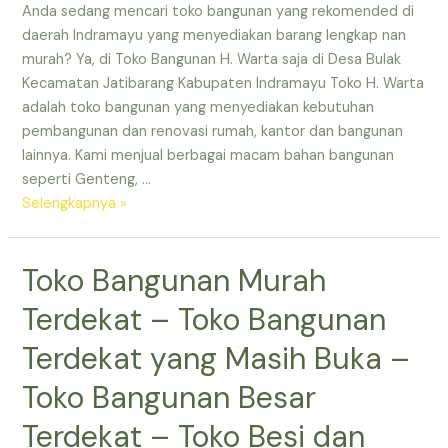
Indramayu
Anda sedang mencari toko bangunan yang rekomended di
–
daerah Indramayu yang menyediakan barang lengkap nan
Toko
murah? Ya, di Toko Bangunan H. Warta saja di Desa Bulak
Bahan
Kecamatan Jatibarang Kabupaten Indramayu Toko H. Warta
Bangunan
adalah toko bangunan yang menyediakan kebutuhan
Murah
pembangunan dan renovasi rumah, kantor dan bangunan
Terdekat
lainnya. Kami menjual berbagai macam bahan bangunan
–
seperti Genteng, …
Toko
Toko
Selengkapnya »
Bangunan
Besi
Bulak
dan
Toko Bangunan Murah
Jatibarang
Bangunan
Indramayu
terdekat
Terdekat – Toko Bangunan
–
Toko
Terdekat yang Masih Buka –
Bangunan
Toko Bangunan Besar
yang
Masih
Terdekat – Toko Besi dan
Buka