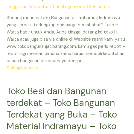
–
Tinggalkan Komentar
/
Uncategorized
/ Oleh
admin
Toko
Sedang mencari Toko Bangunan di Jatibarang Indramayu
Bangunan
yang terbaik, terlengkap dan harga bersahabat? Toko H.
Lengkap
Warta hadir untuk Anda, Anda tinggal datang ke toko H.
di
Warta atau juga bisa via online di Website resmi kami yaitu
Indramayu
www.tokobangunanjatibarang.com, kamu gak perlu repot –
–
repot lagi mencari dimana kamu harus membeli kebutuhan
Toko
bahan bangunan di Indramayu dengan …
Bangunan
Toko
Selengkapnya »
Terdekat
Material
yang
Murah
Masih
Toko Besi dan Bangunan
Terdekat
Buka
–
terdekat – Toko Bangunan
Toko
Bahan
Terdekat yang Buka – Toko
Bangunan
Material Indramayu – Toko
Indramayu
–