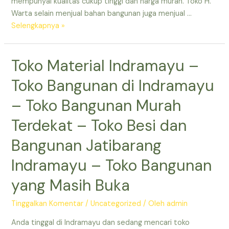
Jatibarang
mempunyai kualitas cukup tinggi dan harga murah. Toko H.
–
Warta selain menjual bahan bangunan juga menjual …
Daftar
Toko
Selengkapnya »
Toko
Bangunan
Bahan
Besar
Toko Material Indramayu –
Bangunan
Terdekat
di
–
Toko Bangunan di Indramayu
Indramayu
Toko
Bangunan
– Toko Bangunan Murah
Murah
Terdekat – Toko Besi dan
di
Indramayu
Bangunan Jatibarang
–
Indramayu – Toko Bangunan
Toko
Bangunan
yang Masih Buka
Terdekat
yang
Tinggalkan Komentar
/
Uncategorized
/ Oleh
admin
Buka
–
Anda tinggal di Indramayu dan sedang mencari toko