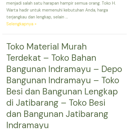
menjadi salah satu harapan hampir semua orang. Toko H.
dan
Warta hadir untuk memenuhi kebutuhan Anda, harga
Bangunan
terjangkau dan lengkap, selain …
Lengkap
Toko
Selengkapnya »
di
Bangunan
Jatibarang
Bulak
Toko Material Murah
Jatibarang
Indramayu
Terdekat – Toko Bahan
–
Toko
Bangunan Indramayu – Depo
Bangunan
Bangunan Indramayu – Toko
Murah
di
Besi dan Bangunan Lengkap
Indramayu
di Jatibarang – Toko Besi
–
Toko
dan Bangunan Jatibarang
Bangunan
Besar
Indramayu
Terdekat