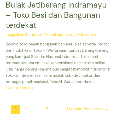
Bulak Jatibarang Indramayu
–
Toko
– Toko Besi dan Bangunan
Besi
terdekat
dan
Bangunan
Tinggalkan Komentar
/
Uncategorized
/ Oleh
admin
Jatibarang
Indramayu
Belanja toko bahan bangunan dan alat-alat sepeda, motor
–
dan mobil ya di Toko H. Warta saja! Kualitas barang-barang
Toko
yang kami jual Standar Nasional Indonesia. Toko kami
Bangunan
memadukan sistem toko konvensional dan sistem online
yang
juga, harga barang-barang pun sangat kompetitif dibanding
Masih
toko lain dikarenakan kami adalah sub-distributor dari
Buka
berbagai pabrik nasional. Toko H. Warta berada di …
Toko
Selengkapnya »
Bangunan
Terdekat
yang
Paginasi
1
2
…
51
Halaman Berikutnya
→
Masih
pos