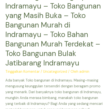
terdekat
Indramayu – Toko Bangunan
–
Toko
yang Masih Buka – Toko
Bangunan
Bangunan Murah di
Terdekat
yang
Indramayu – Toko Bahan
Buka
Bangunan Murah Terdekat –
–
Toko
Toko Bangunan Bulak
Material
Indramayu
Jatibarang Indramayu
–
Toko
Tinggalkan Komentar
/
Uncategorized
/ Oleh
admin
Bangunan
Ada banyak Toko bangunan di Indramayu. Masing-masing
Lengkap
mengusung keunggulan tersendiri dengan beragam promo
di
yang menarik. Dari banyaknya toko bangunan di Indramayu,
Indramayu
mungkin Anda merasa bimbang, manakah toko bangunan
–
yang terbaik di Indramayu? Bagi Anda yang sedang mencari
Toko