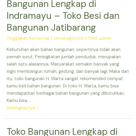
Bangunan Lengkap di
Depo
Indramayu – Toko Besi dan
Bangunan
Indramayu
Bangunan Jatibarang
–
Toko
Tinggalkan Komentar
/
Uncategorized
/ Oleh
admin
Besi
dan
Kebutuhan akan bahan bangunan, sepertinya tidak akan
Bangunan
pernah surut. Peningkatan jumlah penduduk, merupakan
Lengkap
salah satu alasannya. Masyarakat semakin banyak yang
di
ingin membangun rumah, gedung, dan banyak lagi. Maka dari
Jatibarang
itu, toko bangunan H. Warta sangat rekomended tempat
–
kamu beli bahan bangunan. Di toko H. Warta, kamu bisa
Toko
mendapatkan berbagai bahan bangunan yang dibutuhkan.
Besi
Kamu bisa …
dan
Toko
Selengkapnya »
Bangunan
Besi
Jatibarang
dan
Toko Bangunan Lengkap di
Indramayu
Bangunan