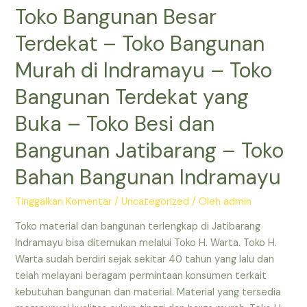
Toko Bangunan Besar
Terdekat
–
Terdekat – Toko Bangunan
Toko
Bangunan
Murah di Indramayu – Toko
Terdekat
Bangunan Terdekat yang
yang
Masih
Buka – Toko Besi dan
Buka
Bangunan Jatibarang – Toko
–
Toko
Bahan Bangunan Indramayu
Bangunan
Besar
Tinggalkan Komentar
/
Uncategorized
/ Oleh
admin
Terdekat
–
Toko material dan bangunan terlengkap di Jatibarang
Toko
Indramayu bisa ditemukan melalui Toko H. Warta. Toko H.
Besi
Warta sudah berdiri sejak sekitar 40 tahun yang lalu dan
dan
telah melayani beragam permintaan konsumen terkait
Bangunan
kebutuhan bangunan dan material. Material yang tersedia