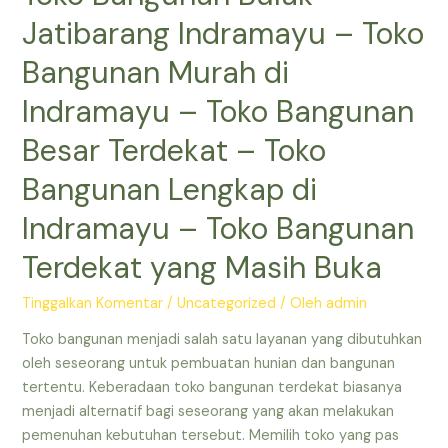
Indramayu
Jatibarang Indramayu – Toko
–
Toko
Bangunan Murah di
Bangunan
Indramayu – Toko Bangunan
Murah
di
Besar Terdekat – Toko
Indramayu
Bangunan Lengkap di
–
Depo
Indramayu – Toko Bangunan
Bangunan
Terdekat
Terdekat yang Masih Buka
–
Toko
Tinggalkan Komentar
/
Uncategorized
/ Oleh
admin
Bangunan
Toko bangunan menjadi salah satu layanan yang dibutuhkan
di
oleh seseorang untuk pembuatan hunian dan bangunan
Indramayu
tertentu. Keberadaan toko bangunan terdekat biasanya
–
menjadi alternatif bagi seseorang yang akan melakukan
Toko
pemenuhan kebutuhan tersebut. Memilih toko yang pas
Besi